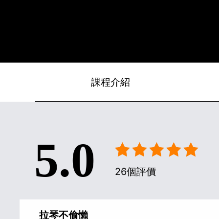
課程介紹
5.0
26個評價
拉琴不偷懶