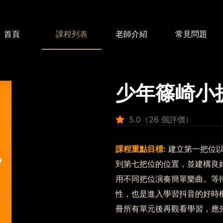
首頁
課程列表
老師介紹
常見問題
小提琴課程
(8)
少年篠崎小
5.0（26 個評價）
課程重點目標:
建立第一把位以
到第七把位的位置，並建構良
用不同把位演奏簡單樂曲。等
性，也是進入學習抖音的好時
冊所有單元後再觀看學習，應