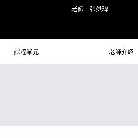
老師：張桀瑋
課程單元
老師介紹